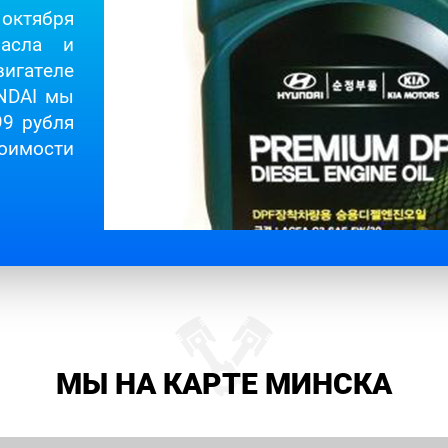
октября
асла и
ателе
NDAI мы
99 рубля
мости
МЫ НА КАРТЕ МИНСКА